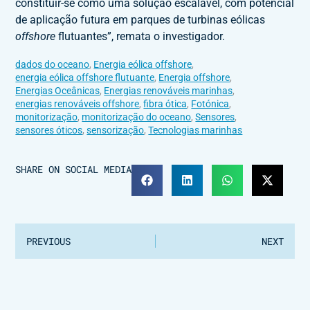
constituir-se como uma solução escalável, com potencial
de aplicação futura em parques de turbinas eólicas
offshore
flutuantes”, remata o investigador.
dados do oceano
,
Energia eólica offshore
,
energia eólica offshore flutuante
,
Energia offshore
,
Energias Oceânicas
,
Energias renováveis marinhas
,
energias renováveis offshore
,
fibra ótica
,
Fotónica
,
monitorização
,
monitorização do oceano
,
Sensores
,
sensores óticos
,
sensorização
,
Tecnologias marinhas
SHARE ON SOCIAL MEDIA
PREVIOUS
NEXT