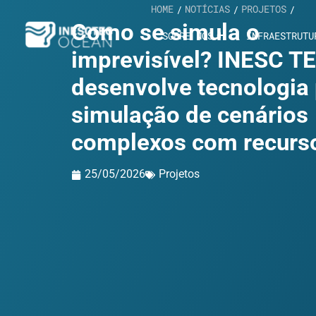
HOME
NOTÍCIAS
PROJETOS
/
/
/
Como se simula o
SOBRE NÓS
INFRAESTRUTU
imprevisível? INESC T
desenvolve tecnologia
simulação de cenários
complexos com recurso
25/05/2026
Projetos