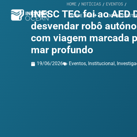
HOME
NOTÍCIAS
EVENTOS
/
/
/
INESC TEC foi ao AED
SOBRE NÓS
INFRAESTRUTU
desvendar robô autón
com viagem marcada p
mar profundo
19/06/2026
Eventos
,
Institucional
,
Investig